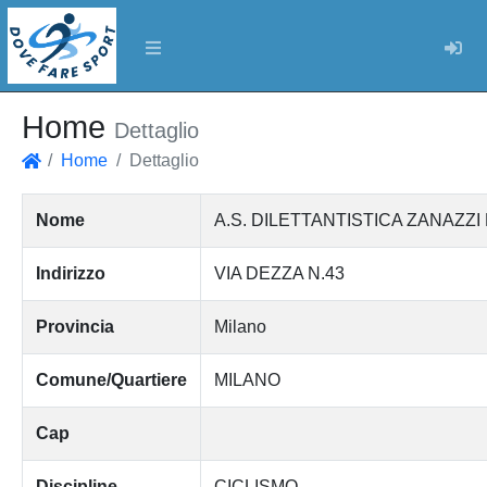
Log
Home
Dettaglio
Home
Dettaglio
Home
Nome
A.S. DILETTANTISTICA ZANAZZ
Indirizzo
VIA DEZZA N.43
Provincia
Milano
Comune/Quartiere
MILANO
Cap
Discipline
CICLISMO