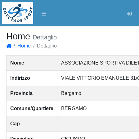
Log
Home
Dettaglio
Home
Dettaglio
Home
Nome
ASSOCIAZIONE SPORTIVA DILETT
Indirizzo
VIALE VITTORIO EMANUELE 31/
Provincia
Bergamo
Comune/Quartiere
BERGAMO
Cap
Discipline
CICLISMO