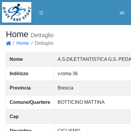
Log
Home
Dettaglio
Home
Dettaglio
Home
Nome
A.S.DILETTANTISTICA G.S. PED
Indirizzo
v.roma 36
Provincia
Brescia
Comune/Quartiere
BOTTICINO MATTINA
Cap
Discipline
CICLISMO