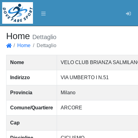
Log
Home
Dettaglio
Home
Dettaglio
Home
Nome
VELO CLUB BRIANZA SALMILANO
Indirizzo
VIA UMBERTO I N.51
Provincia
Milano
Comune/Quartiere
ARCORE
Cap
Discipline
CICLISMO