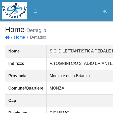
Log
Home
Dettaglio
Home
Dettaglio
Home
Nome
S.C. DILETTANTISTICA PEDAL
Indirizzo
V.TOGNINI C/O STADIO BRIANT
Provincia
Monza e della Brianza
Comune/Quartiere
MONZA
Cap
Discipline
CICLISMO