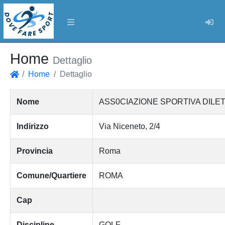
Log
Home
Dettaglio
Home
Dettaglio
Home
Nome
ASS0CIAZIONE SPORTIVA DILE
Indirizzo
Via Niceneto, 2/4
Provincia
Roma
Comune/Quartiere
ROMA
Cap
Discipline
GOLF