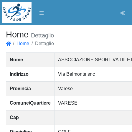
Log
Home
Dettaglio
Home
Dettaglio
Home
Nome
ASSOCIAZIONE SPORTIVA DILE
Indirizzo
Via Belmonte snc
Provincia
Varese
Comune/Quartiere
VARESE
Cap
Discipline
GOLF