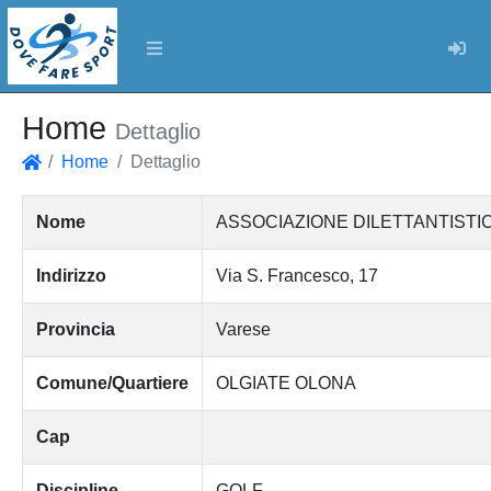
Log
Home
Dettaglio
Home
Dettaglio
Home
Nome
ASSOCIAZIONE DILETTANTISTI
Indirizzo
Via S. Francesco, 17
Provincia
Varese
Comune/Quartiere
OLGIATE OLONA
Cap
Discipline
GOLF