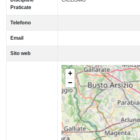
Praticate
Telefono
Email
Sito web
+
−