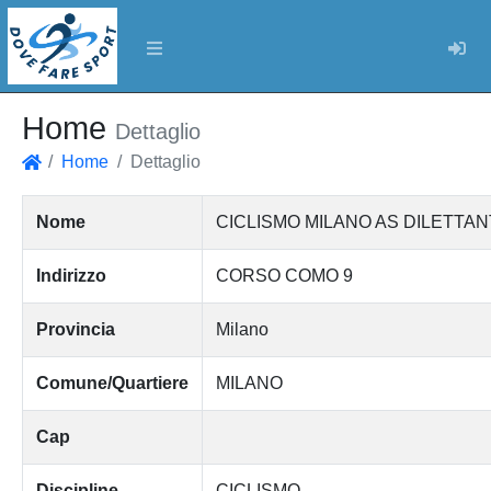
Log
Home
Dettaglio
Home
Dettaglio
Home
Nome
CICLISMO MILANO AS DILETTAN
Indirizzo
CORSO COMO 9
Provincia
Milano
Comune/Quartiere
MILANO
Cap
Discipline
CICLISMO