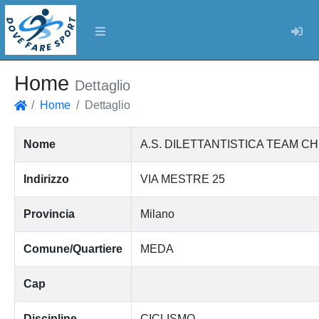
Log
Home
Dettaglio
Home
Dettaglio
Home
Nome
A.S. DILETTANTISTICA TEAM C
Indirizzo
VIA MESTRE 25
Provincia
Milano
Comune/Quartiere
MEDA
Cap
Discipline
CICLISMO