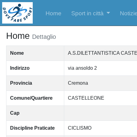
Home
Sport in città
Notizie
Home
Dettaglio
Nome
A.S.DILETTANTISTICA CAST
Indirizzo
via ansoldo 2
Provincia
Cremona
Comune/Quartiere
CASTELLEONE
Cap
Discipline Praticate
CICLISMO