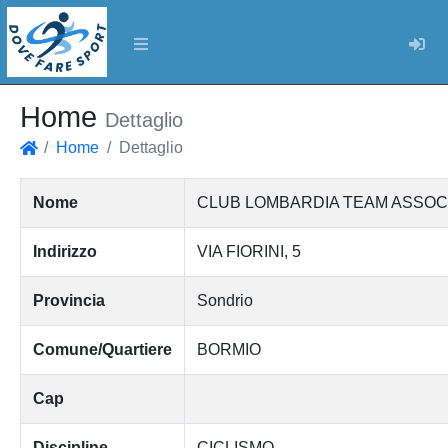
Log
Home
Dettaglio
Home
Dettaglio
Home
Nome
CLUB LOMBARDIA TEAM ASSOCI
Indirizzo
VIA FIORINI, 5
Provincia
Sondrio
Comune/Quartiere
BORMIO
Cap
Discipline
CICLISMO