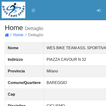
Log
Home
Dettaglio
Home
Dettaglio
Home
Nome
WES BIKE TEAM ASS. SPORTIVA
Indirizzo
PIAZZA CAVOUR N 32
Provincia
Milano
Comune/Quartiere
BAREGGIO
Cap
Discipline
CICLISMO