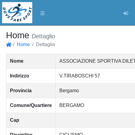
Log
Home
Dettaglio
Home
Dettaglio
Home
Nome
ASSOCIAZIONE SPORTIVA DILE
Indirizzo
V.TIRABOSCHI 57
Provincia
Bergamo
Comune/Quartiere
BERGAMO
Cap
Discipline
CICLISMO