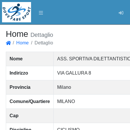
Log
Home
Dettaglio
Home
Dettaglio
Home
Nome
ASS. SPORTIVA DILETTANTISTI
Indirizzo
VIA GALLURA 8
Provincia
Milano
Comune/Quartiere
MILANO
Cap
Discipline
CICLISMO