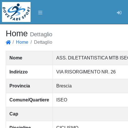
Log
Home
Dettaglio
Home
Dettaglio
Home
Nome
ASS. DILETTANTISTICA MTB IS
Indirizzo
VIA RISORGIMENTO NR. 26
Provincia
Brescia
Comune/Quartiere
ISEO
Cap
Discipline
CICLISMO