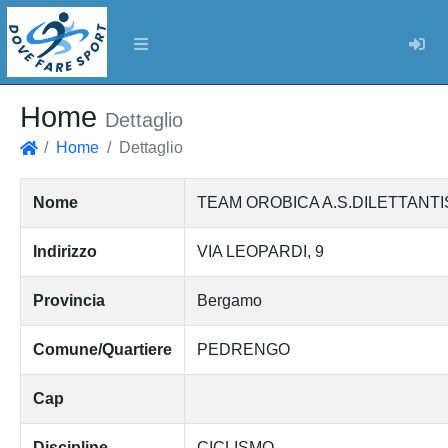
Log
Home
Dettaglio
Home
Dettaglio
Home
Nome
TEAM OROBICA A.S.DILETTANTI
Indirizzo
VIA LEOPARDI, 9
Provincia
Bergamo
Comune/Quartiere
PEDRENGO
Cap
Discipline
CICLISMO