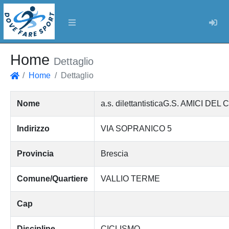
Log
Home
Dettaglio
Home
Dettaglio
Home
Nome
a.s. dilettantisticaG.S. AMICI D
Indirizzo
VIA SOPRANICO 5
Provincia
Brescia
Comune/Quartiere
VALLIO TERME
Cap
Discipline
CICLISMO