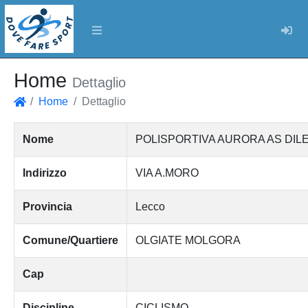
Log
Home
Dettaglio
Home
Dettaglio
Home
Nome
POLISPORTIVA AURORA AS DILE
Indirizzo
VIA A.MORO
Provincia
Lecco
Comune/Quartiere
OLGIATE MOLGORA
Cap
Discipline
CICLISMO