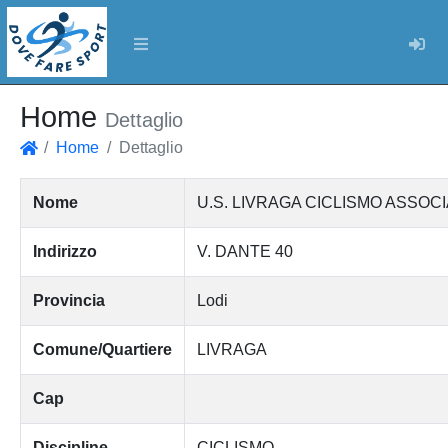
Log
Home
Dettaglio
Home
Dettaglio
Home
Nome
U.S. LIVRAGA CICLISMO ASSOC
Indirizzo
V. DANTE 40
Provincia
Lodi
Comune/Quartiere
LIVRAGA
Cap
Discipline
CICLISMO