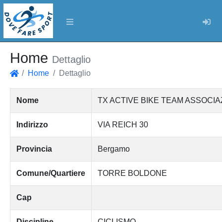
Log
Home
Dettaglio
Home
Dettaglio
Home
Nome
TX ACTIVE BIKE TEAM ASSOCIA
Indirizzo
VIA REICH 30
Provincia
Bergamo
Comune/Quartiere
TORRE BOLDONE
Cap
Discipline
CICLISMO