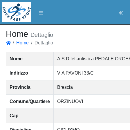
Log
Home
Dettaglio
Home
Dettaglio
Home
Nome
A.S.Dilettantistica PEDALE ORC
Indirizzo
VIA PAVONI 33/C
Provincia
Brescia
Comune/Quartiere
ORZINUOVI
Cap
Discipline
CICLISMO