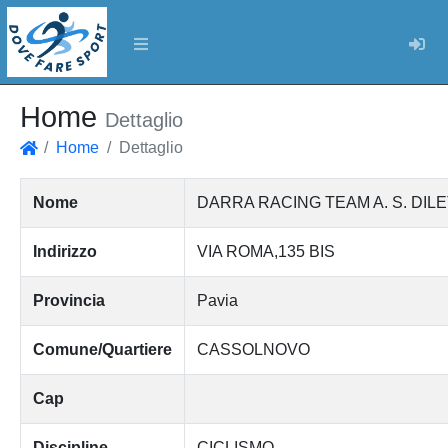
Log
Home
Dettaglio
Home
Dettaglio
Home
Nome
DARRA RACING TEAM A. S. DIL
Indirizzo
VIA ROMA,135 BIS
Provincia
Pavia
Comune/Quartiere
CASSOLNOVO
Cap
Discipline
CICLISMO