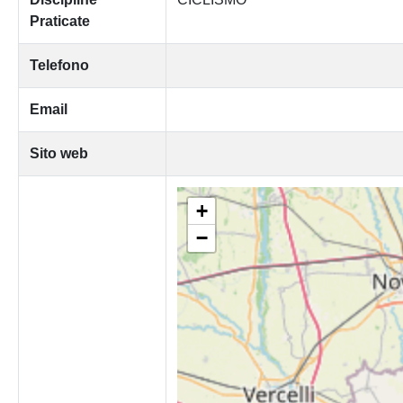
Praticate
Telefono
Email
Sito web
+
−