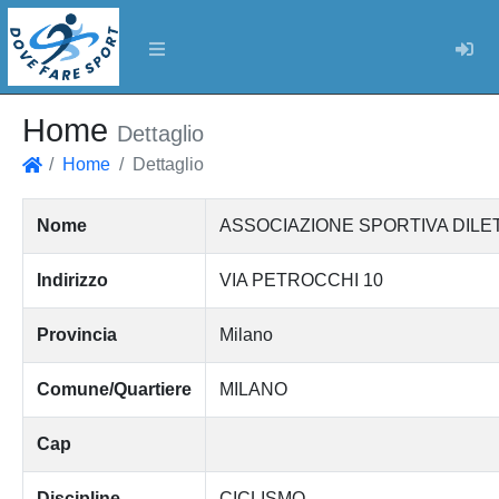
Log
Home
Dettaglio
Home
Dettaglio
Home
Nome
ASSOCIAZIONE SPORTIVA DILET
Indirizzo
VIA PETROCCHI 10
Provincia
Milano
Comune/Quartiere
MILANO
Cap
Discipline
CICLISMO