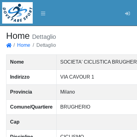
Log
Home
Dettaglio
Home
Dettaglio
Home
Nome
SOCIETA' CICLISTICA BRUGHER
Indirizzo
VIA CAVOUR 1
Provincia
Milano
Comune/Quartiere
BRUGHERIO
Cap
Discipline
CICLISMO