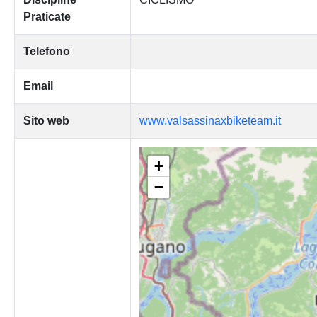
Praticate
Telefono
Email
Sito web
www.valsassinaxbiketeam.it
+
−