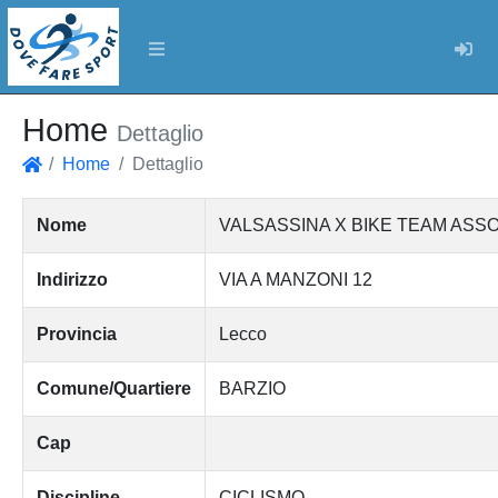
Log
Home
Dettaglio
Home
Dettaglio
Home
Nome
VALSASSINA X BIKE TEAM ASSO
Indirizzo
VIA A MANZONI 12
Provincia
Lecco
Comune/Quartiere
BARZIO
Cap
Discipline
CICLISMO