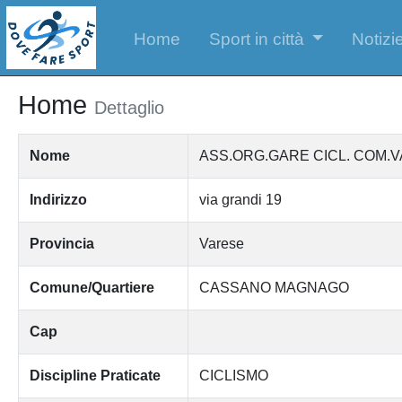
Home
Sport in città
Notizie
Home
Dettaglio
Nome
ASS.ORG.GARE CICL. COM.VARE
Indirizzo
via grandi 19
Provincia
Varese
Comune/Quartiere
CASSANO MAGNAGO
Cap
Discipline Praticate
CICLISMO