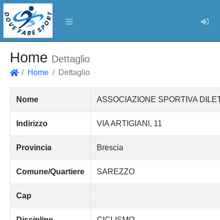
Log
Home
Dettaglio
Home
Dettaglio
Home
Nome
ASSOCIAZIONE SPORTIVA DILET
Indirizzo
VIA ARTIGIANI, 11
Provincia
Brescia
Comune/Quartiere
SAREZZO
Cap
Discipline
CICLISMO