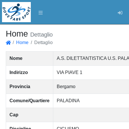
Log
Home
Dettaglio
Home
Dettaglio
Home
Nome
A.S. DILETTANTISTICA U.S. PA
Indirizzo
VIA PIAVE 1
Provincia
Bergamo
Comune/Quartiere
PALADINA
Cap
Discipline
CICLISMO