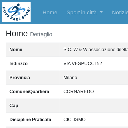
Home
Sport in città
Notizie
Home
Dettaglio
Nome
S.C. W & W associazione diletta
Indirizzo
VIA VESPUCCI 52
Provincia
Milano
Comune/Quartiere
CORNAREDO
Cap
Discipline Praticate
CICLISMO