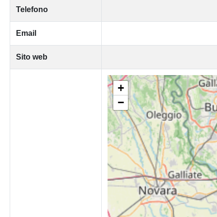
Telefono
Email
Sito web
+
−