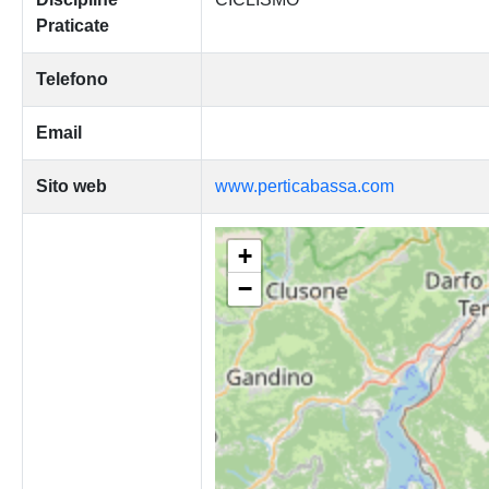
Praticate
Telefono
Email
Sito web
www.perticabassa.com
+
−