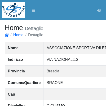
Log
Home
Dettaglio
Home
Dettaglio
Home
Nome
ASSOCIAZIONE SPORTIVA DILET
Indirizzo
VIA NAZIONALE,2
Provincia
Brescia
Comune/Quartiere
BRAONE
Cap
Discipline
CICLISMO