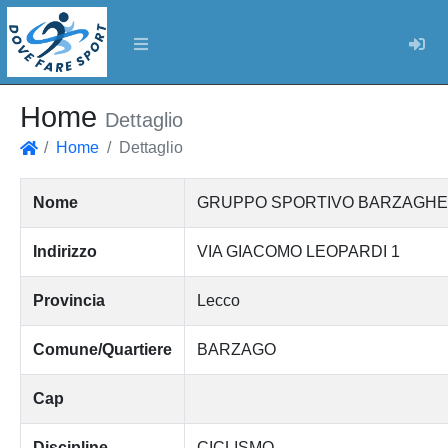
Log
Home
Dettaglio
Home
Dettaglio
Home
Nome
GRUPPO SPORTIVO BARZAGHESE ass
Indirizzo
VIA GIACOMO LEOPARDI 1
Provincia
Lecco
Comune/Quartiere
BARZAGO
Cap
Discipline
CICLISMO