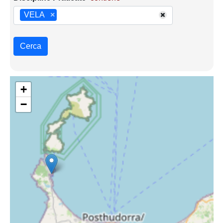
VELA
×
Cerca
+
−