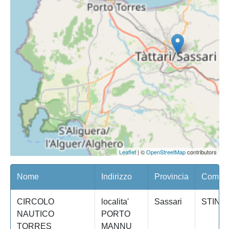
Leaflet
| ©
OpenStreetMap
contributors
Nome
Indirizzo
Provincia
Comune
CIRCOLO
localita'
Sassari
STINT
NAUTICO
PORTO
TORRES
MANNU