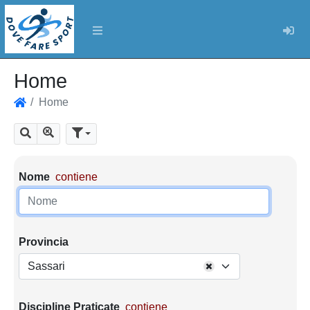
Log
Home
Home
Home
Mostra tutti i risultati
Cerca
Parametri di ricerca
Nome
contiene
Provincia
Sassari
Discipline Praticate
contiene