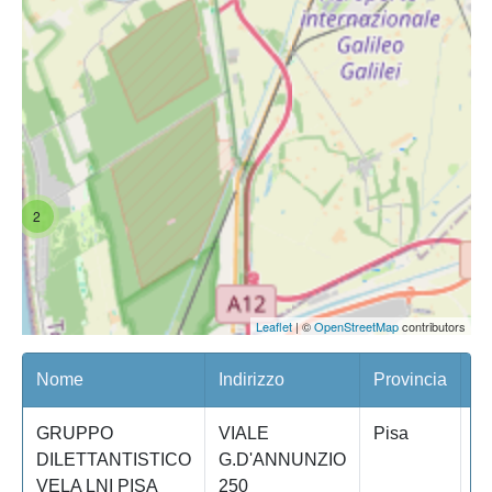
2
Leaflet
| ©
OpenStreetMap
contributors
Nome
Indirizzo
Provincia
Co
GRUPPO
VIALE
Pisa
P
DILETTANTISTICO
G.D'ANNUNZIO
VELA LNI PISA
250