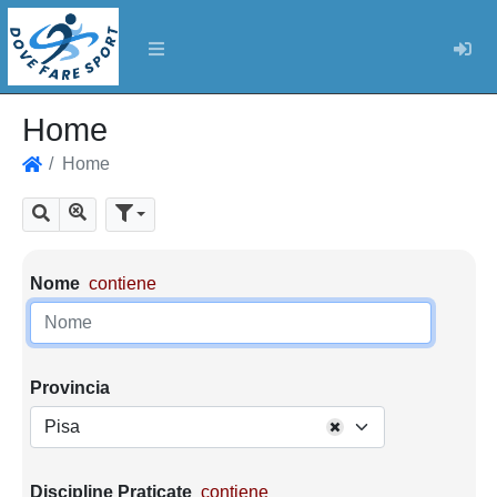
Log
Home
Home
Home
Mostra tutti i risultati
Cerca
Parametri di ricerca
Nome
contiene
Provincia
Pisa
Discipline Praticate
contiene