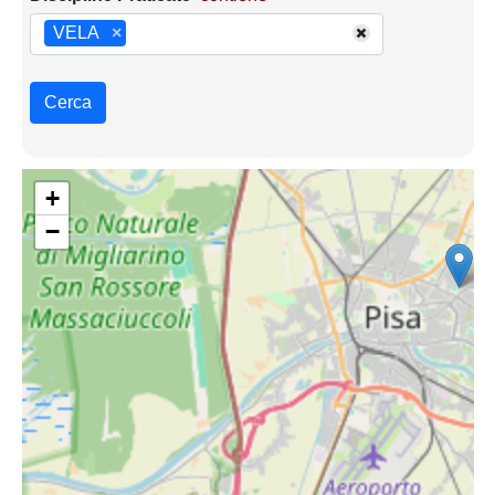
VELA
×
Cerca
+
−