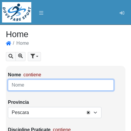
Log
Home
Home
Home
Mostra tutti i risultati
Cerca
Parametri di ricerca
Nome
contiene
Provincia
Pescara
Discipline Praticate
contiene