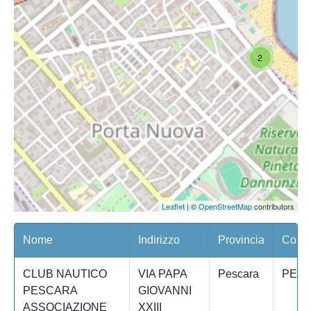
2
Leaflet
| ©
OpenStreetMap
contributors
Nome
Indirizzo
Provincia
Comun
CLUB NAUTICO
VIA PAPA
Pescara
PES
PESCARA
GIOVANNI
ASSOCIAZIONE
XXIII