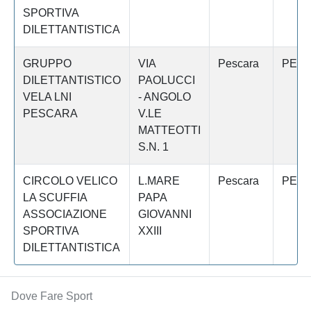
SPORTIVA
DILETTANTISTICA
GRUPPO
VIA
Pescara
PES
DILETTANTISTICO
PAOLUCCI
VELA LNI
- ANGOLO
PESCARA
V.LE
MATTEOTTI
S.N. 1
CIRCOLO VELICO
L.MARE
Pescara
PES
LA SCUFFIA
PAPA
ASSOCIAZIONE
GIOVANNI
SPORTIVA
XXIII
DILETTANTISTICA
Dove Fare Sport