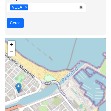
VELA
×
Cerca
+
−