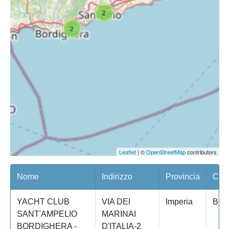
2
2
Leaflet
| ©
OpenStreetMap
contributors
Nome
Indirizzo
Provincia
Com
YACHT CLUB
VIA DEI
Imperia
BO
SANT'AMPELIO
MARINAI
BORDIGHERA -
D'ITALIA-2