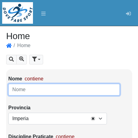
Log
Home
Home
Home
Mostra tutti i risultati
Cerca
Parametri di ricerca
Nome
contiene
Provincia
Imperia
Discipline Praticate
contiene