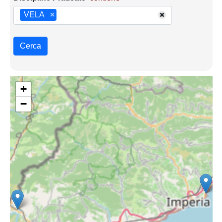
VELA
×
Cerca
+
−