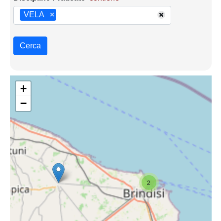
VELA
×
Cerca
+
−
2