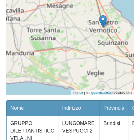
Leaflet
| ©
OpenStreetMap
contributors
Nome
Indirizzo
Provincia
Com
GRUPPO
LUNGOMARE
Brindisi
BR
DILETTANTISTICO
VESPUCCI 2
VELA LNI