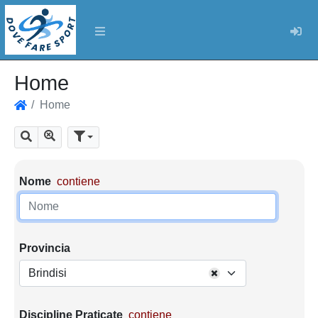
Log
Home
Home
Home
Mostra tutti i risultati
Cerca
Parametri di ricerca
Nome
contiene
Provincia
Brindisi
Discipline Praticate
contiene