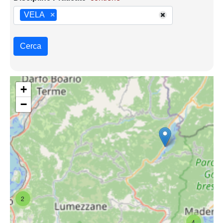
VELA
×
Cerca
+
−
2
4