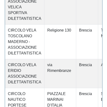
ASSOCIAZIONE
VELICA
SPORTIVA
DILETTANTISTICA
CIRCOLO VELA
Religione 130
Brescia
TO
TOSCOLANO
MA
MADERNO -
ASSOCIAZIONE
DILETTANTISTICA
CIRCOLO VELA
via
Brescia
AN
ERIDIO
Rimembranze
ASSOCIAZIONE
DILETTANTISTICA
CIRCOLO
PIAZZALE
Brescia
SA
NAUTICO
MARINAI
BE
PORTESE
D'ITALIA