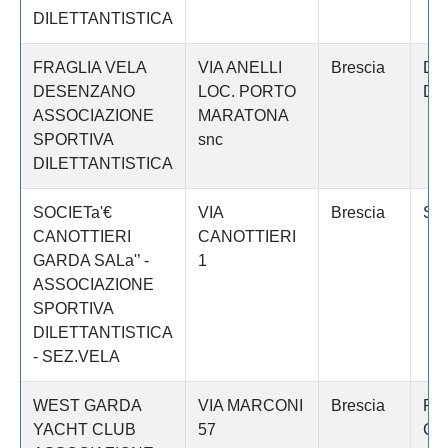
DILETTANTISTICA
FRAGLIA VELA
VIA ANELLI
Brescia
DE
DESENZANO
LOC. PORTO
DE
ASSOCIAZIONE
MARATONA
SPORTIVA
snc
DILETTANTISTICA
SOCIETa'€
VIA
Brescia
SA
CANOTTIERI
CANOTTIERI
GARDA SALa'’ -
1
ASSOCIAZIONE
SPORTIVA
DILETTANTISTICA
- SEZ.VELA
WEST GARDA
VIA MARCONI
Brescia
PA
YACHT CLUB
57
GA