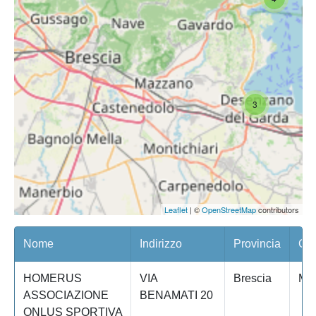
3
Leaflet
| ©
OpenStreetMap
contributors
Nome
Indirizzo
Provincia
Com
HOMERUS
VIA
Brescia
MA
ASSOCIAZIONE
BENAMATI 20
ONLUS SPORTIVA