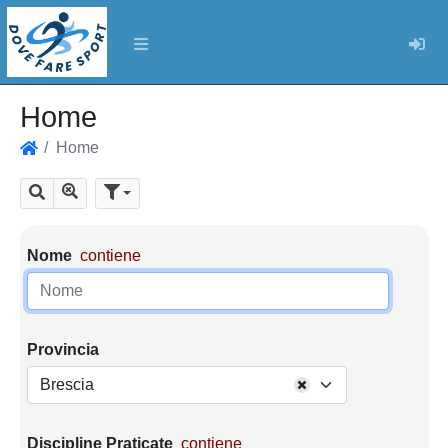
Log
Home
Home
Home
Mostra tutti i risultati
Cerca
Parametri di ricerca
Nome
contiene
Provincia
Brescia
Discipline Praticate
contiene