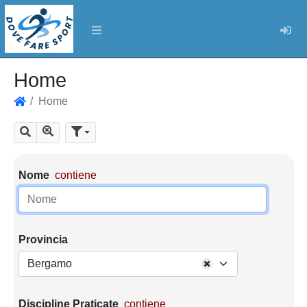
Log
Home
Home
Home
Mostra tutti i risultati
Cerca
Parametri di ricerca
Nome
contiene
Provincia
Bergamo
Discipline Praticate
contiene