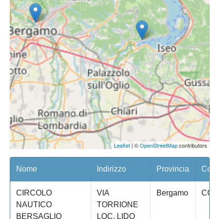
Leaflet
| ©
OpenStreetMap
contributors
Nome
Indirizzo
Provincia
Comu
CIRCOLO
VIA
Bergamo
COS
NAUTICO
TORRIONE
BERSAGLIO
LOC. LIDO