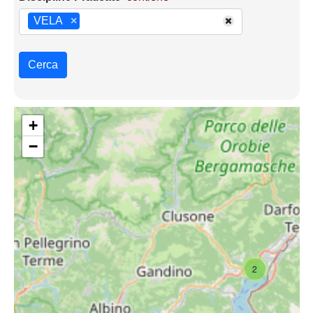
VELA
×
Cerca
+
−
2