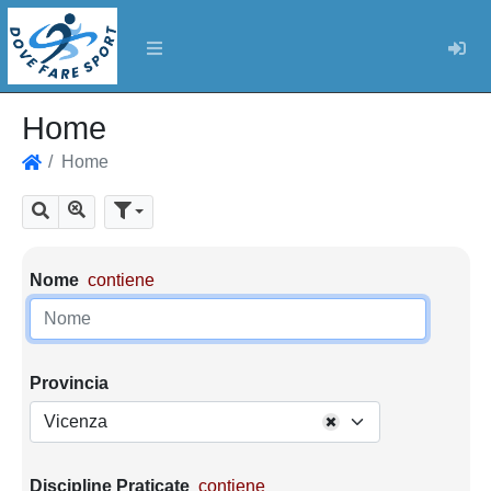
Log
Home
Home
Home
Mostra tutti i risultati
Cerca
Parametri di ricerca
Nome
contiene
Provincia
Vicenza
Discipline Praticate
contiene