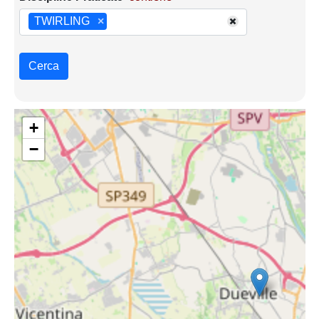
TWIRLING
×
Cerca
+
−