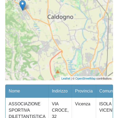
Leaflet
| ©
OpenStreetMap
contributors
Nome
Indirizzo
Provincia
Comune/Q
ASSOCIAZIONE
VIA
Vicenza
ISOLA
SPORTIVA
CROCE,
VICENTI
DILETTANTISTICA
32