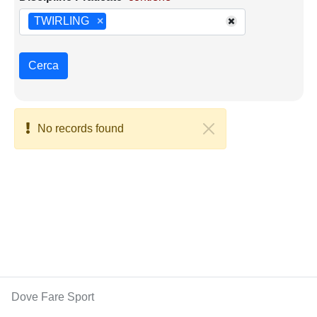
TWIRLING
×
Cerca
No records found
Dove Fare Sport