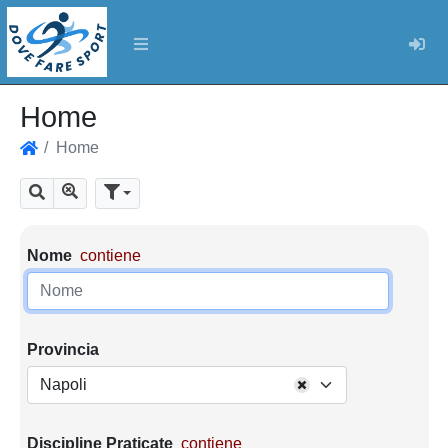
Log
Home
Home
Home
Mostra tutti i risultati
Cerca
Parametri di ricerca
Nome
contiene
Provincia
Napoli
Discipline Praticate
contiene