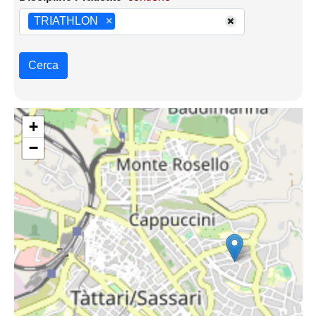
TRIATHLON
×
Cerca
+
−