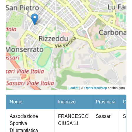
Leaflet
| ©
OpenStreetMap
contributors
Nome
Indirizzo
Provincia
Com
Associazione
FRANCESCO
Sassari
SAS
Sportiva
CIUSA 11
Dilettantistica