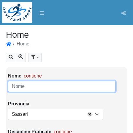
Log
Home
Home
Home
Mostra tutti i risultati
Cerca
Parametri di ricerca
Nome
contiene
Provincia
Sassari
Discipline Praticate
contiene