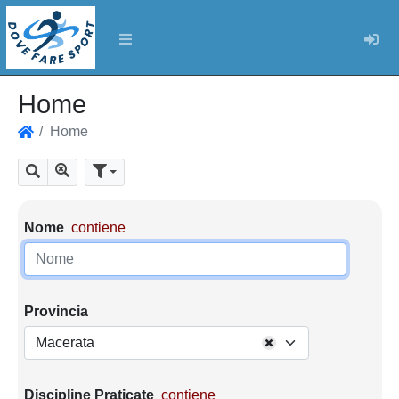
Log
Home
Home
Home
Mostra tutti i risultati
Cerca
Parametri di ricerca
Nome
contiene
Provincia
Macerata
Discipline Praticate
contiene