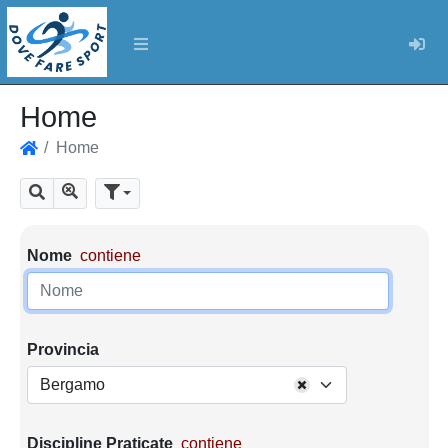
Log
Home
Home
Home
Mostra tutti i risultati
Cerca
Parametri di ricerca
Nome
contiene
Provincia
Bergamo
Discipline Praticate
contiene