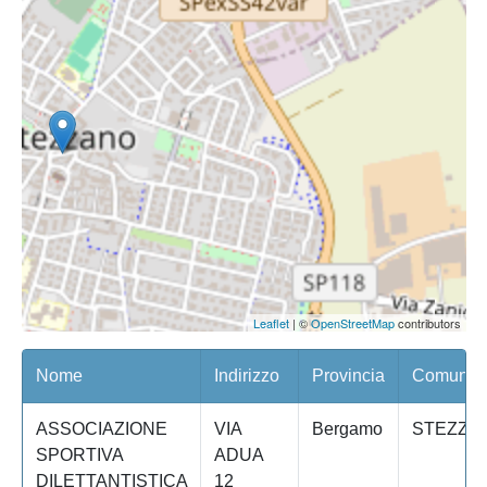
Leaflet
| ©
OpenStreetMap
contributors
Nome
Indirizzo
Provincia
Comune/Q
ASSOCIAZIONE
VIA
Bergamo
STEZZA
SPORTIVA
ADUA
DILETTANTISTICA
12