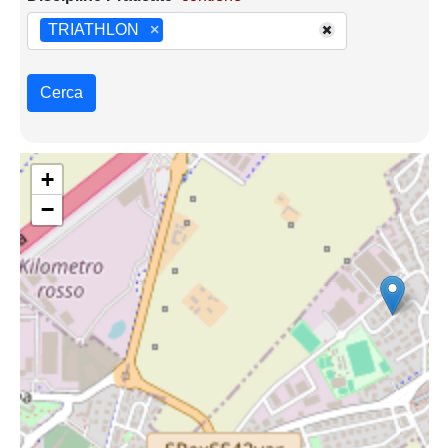
TRIATHLON
×
Cerca
+
−