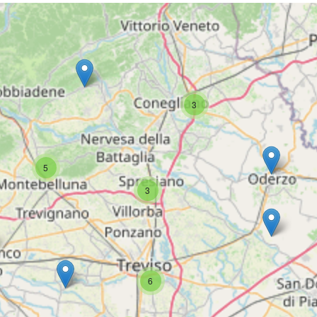
3
5
3
6