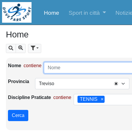
Home
Sport in città
Notizie
Home
Mostra tutti i risultati
Cerca
Parametri di ricerca
Nome
contiene
Provincia
Treviso
Discipline Praticate
contiene
TENNIS
×
Cerca