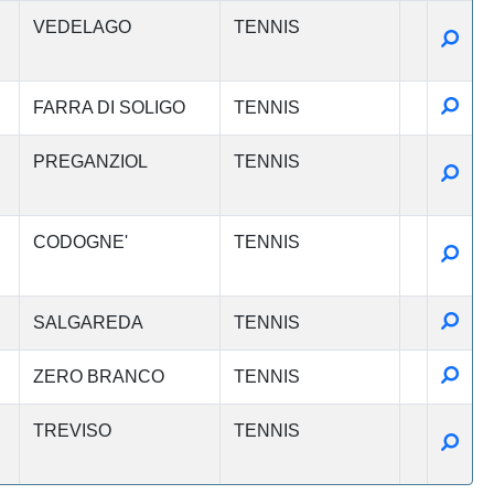
VEDELAGO
TENNIS
Detta
Detta
FARRA DI SOLIGO
TENNIS
PREGANZIOL
TENNIS
Detta
CODOGNE'
TENNIS
Detta
Detta
SALGAREDA
TENNIS
Detta
ZERO BRANCO
TENNIS
TREVISO
TENNIS
Detta