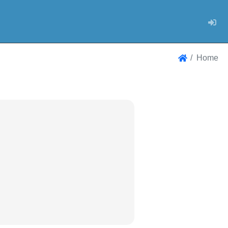
Log
Home
Home