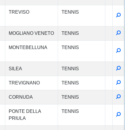
TREVISO
TENNIS
Detta
Detta
MOGLIANO VENETO
TENNIS
MONTEBELLUNA
TENNIS
Detta
Detta
SILEA
TENNIS
Detta
TREVIGNANO
TENNIS
Detta
CORNUDA
TENNIS
PONTE DELLA
TENNIS
Detta
PRIULA