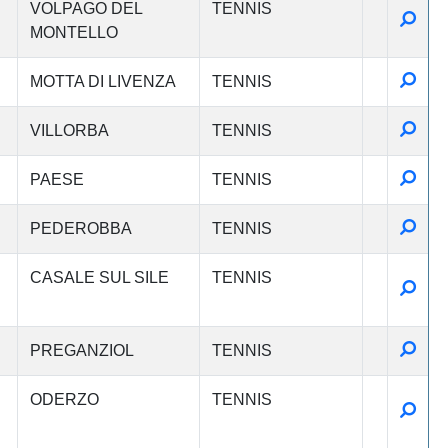
VOLPAGO DEL
TENNIS
Detta
MONTELLO
Detta
MOTTA DI LIVENZA
TENNIS
Detta
VILLORBA
TENNIS
Detta
PAESE
TENNIS
Detta
PEDEROBBA
TENNIS
CASALE SUL SILE
TENNIS
Detta
Detta
PREGANZIOL
TENNIS
ODERZO
TENNIS
Detta