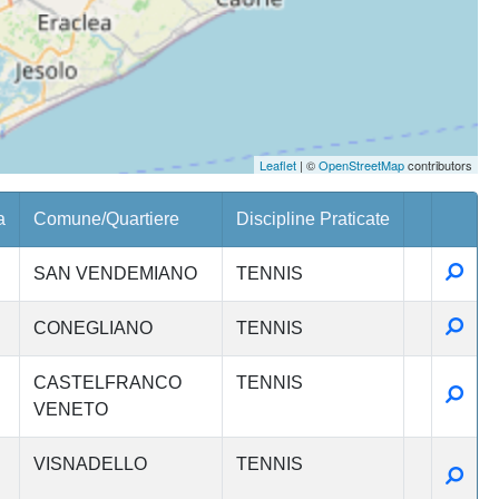
Leaflet
| ©
OpenStreetMap
contributors
a
Comune/Quartiere
Discipline Praticate
Detta
SAN VENDEMIANO
TENNIS
Detta
CONEGLIANO
TENNIS
CASTELFRANCO
TENNIS
Detta
VENETO
VISNADELLO
TENNIS
Detta