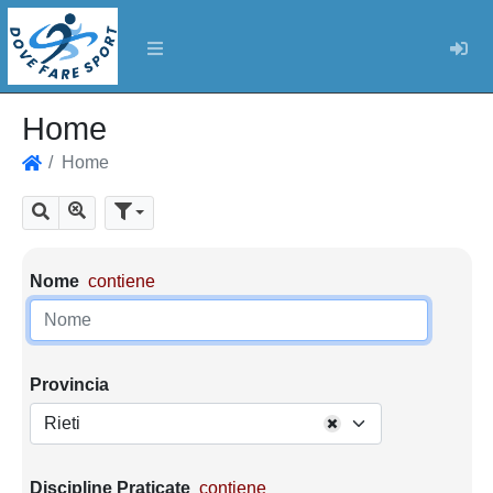
Log
Home
Home
Home
Mostra tutti i risultati
Cerca
Parametri di ricerca
Nome
contiene
Provincia
Rieti
Discipline Praticate
contiene