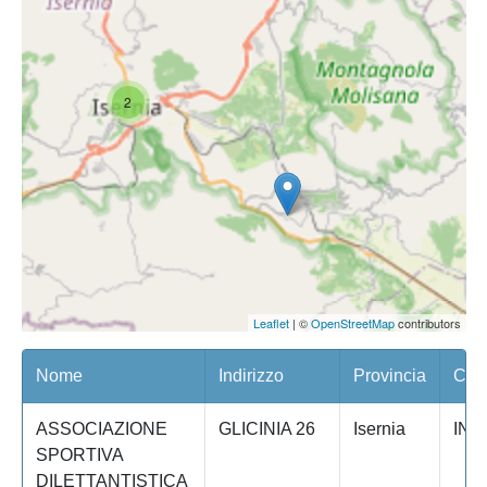
2
Leaflet
| ©
OpenStreetMap
contributors
Nome
Indirizzo
Provincia
Com
ASSOCIAZIONE
GLICINIA 26
Isernia
IND
SPORTIVA
DILETTANTISTICA