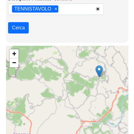
TENNISTAVOLO
×
Cerca
+
−