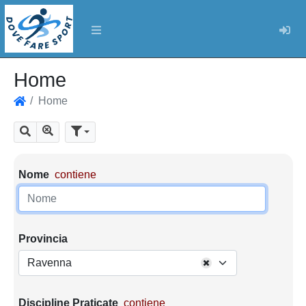
Log
Home
Home
Home
Mostra tutti i risultati
Cerca
Parametri di ricerca
Nome
contiene
Provincia
Ravenna
Discipline Praticate
contiene