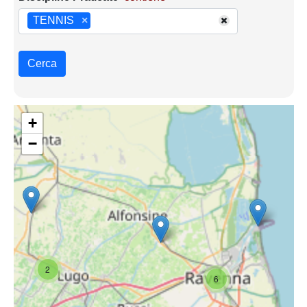
TENNIS
×
Cerca
+
−
2
6