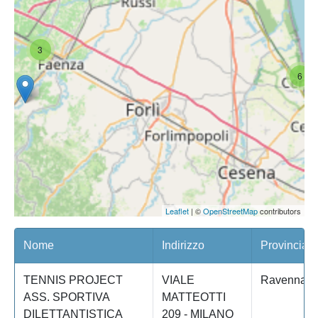
3
6
Leaflet
| ©
OpenStreetMap
contributors
Nome
Indirizzo
Provincia
TENNIS PROJECT
VIALE
Ravenna
ASS. SPORTIVA
MATTEOTTI
DILETTANTISTICA
209 - MILANO