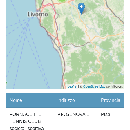
Leaflet
| ©
OpenStreetMap
contributors
Nome
Indirizzo
Provincia
C
FORNACETTE
VIA GENOVA 1
Pisa
TENNIS CLUB
societa' sportiva