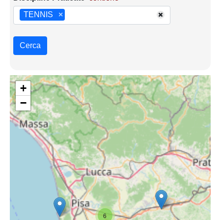
TENNIS
×
Cerca
+
−
6