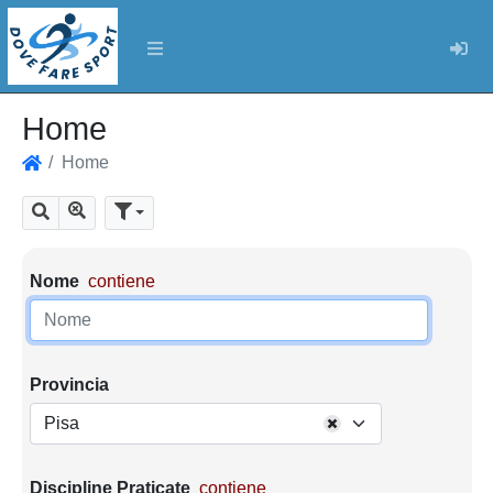
Log
Home
Home
Home
Mostra tutti i risultati
Cerca
Parametri di ricerca
Nome
contiene
Provincia
Pisa
Discipline Praticate
contiene